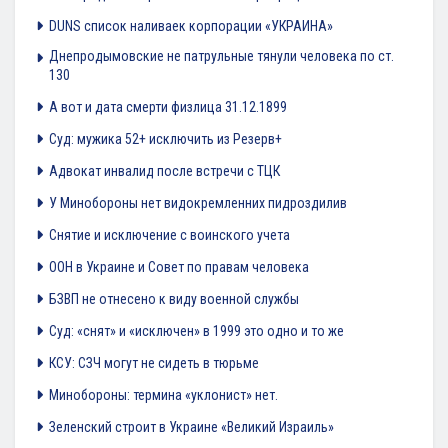
DUNS список наливаек корпорации «УКРАИНА»
Днепродымовские не патрульные тянули человека по ст.
130
А вот и дата смерти физлица 31.12.1899
Суд: мужика 52+ исключить из Резерв+
Адвокат инвалид после встречи с ТЦК
У Минобороны нет видокремленних пидроздилив
Снятие и исключение с воинского учета
ООН в Украине и Совет по правам человека
БЗВП не отнесено к виду военной службы
Суд: «снят» и «исключен» в 1999 это одно и то же
КСУ: СЗЧ могут не сидеть в тюрьме
Минобороны: термина «уклонист» нет.
Зеленский строит в Украине «Великий Израиль»