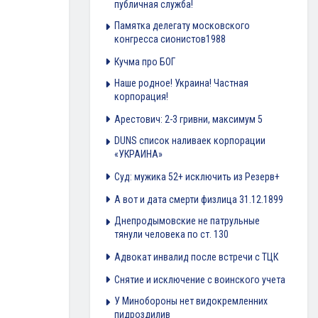
публичная служба!
Памятка делегату московского
конгресса сионистов1988
Кучма про БОГ
Наше родное! Украина! Частная
корпорация!
Арестович: 2-3 гривни, максимум 5
DUNS список наливаек корпорации
«УКРАИНА»
Суд: мужика 52+ исключить из Резерв+
А вот и дата смерти физлица 31.12.1899
Днепродымовские не патрульные
тянули человека по ст. 130
Адвокат инвалид после встречи с ТЦК
Снятие и исключение с воинского учета
У Минобороны нет видокремленних
пидроздилив