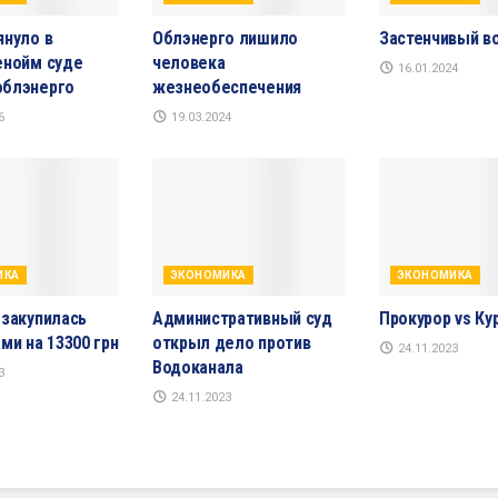
януло в
Облэнерго лишило
Застенчивый в
енойм суде
человека
16.01.2024
блэнерго
жезнеобеспечения
6
19.03.2024
ИКА
ЭКОНОМИКА
ЭКОНОМИКА
 закупилась
Административный суд
Прокурор vs Ку
ми на 13300 грн
открыл дело против
24.11.2023
Водоканала
3
24.11.2023