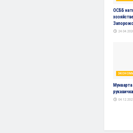
ОСББ нат
хозяйств
Запорожо
24.04.202
ЭКОНОМ
Мунварта
рукавичка
04.12.202