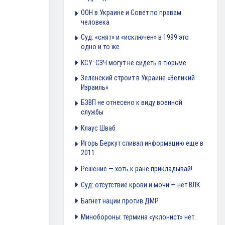
ООН в Украине и Совет по правам
человека
Суд: «снят» и «исключен» в 1999 это
одно и то же
КСУ: СЗЧ могут не сидеть в тюрьме
Зеленский строит в Украине «Великий
Израиль»
БЗВП не отнесено к виду военной
службы
Клаус Шваб
Игорь Беркут сливал информацию еще в
2011
Решение — хоть к ране прикладывай!
Суд: отсутствие крови и мочи — нет ВЛК
Багнет нации против ДМР
Минобороны: термина «уклонист» нет.