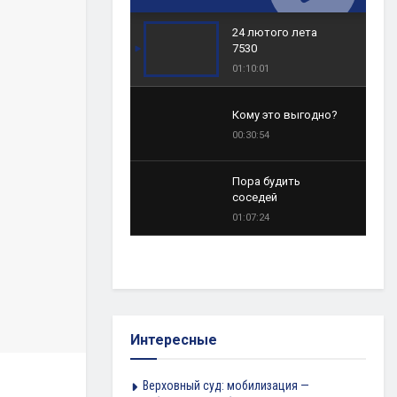
24 лютого лета
7530
01:10:01
Кому это выгодно?
00:30:54
Пора будить
соседей
01:07:24
Интересные
Верховный суд: мобилизация —