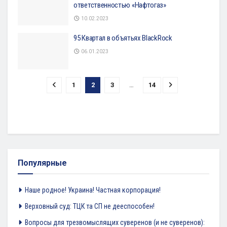
ответственностью «Нафтогаз»
10.02.2023
95 Квартал в объятьях BlackRock
06.01.2023
1
2
3
…
14
Популярные
Наше родное! Украина! Частная корпорация!
Верховный суд: ТЦК та СП не дееспособен!
Вопросы для трезвомыслящих суверенов (и не суверенов):