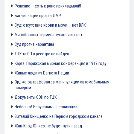
Решение — хоть к ране прикладывай!
Багнет нации против ДМР
Суд: отсутствие крови и мочи — нет ВЛК
Минобороны: термина «уклонист» нет.
Суд против карантина
ТЦК та СП в реестре не найден
Карта. Парижская мирная конференция в 1919 году.
Живые люди из Багнета Нации
Орджо оштрафовал за манипуляции автомобильным
номером
Документы ООН по ТЦК
Небесный Иерусалим в реализации
Виталий Онищенко на Первом городском канале
Жан-Клод Юнкер: не будет пути назад