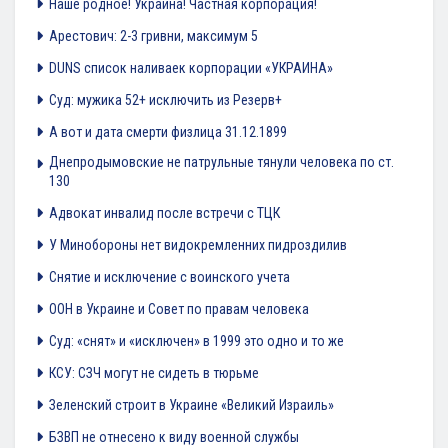
Наше родное! Украина! Частная корпорация!
Арестович: 2-3 гривни, максимум 5
DUNS список наливаек корпорации «УКРАИНА»
Суд: мужика 52+ исключить из Резерв+
А вот и дата смерти физлица 31.12.1899
Днепродымовские не патрульные тянули человека по ст.
130
Адвокат инвалид после встречи с ТЦК
У Минобороны нет видокремленних пидроздилив
Снятие и исключение с воинского учета
ООН в Украине и Совет по правам человека
Суд: «снят» и «исключен» в 1999 это одно и то же
КСУ: СЗЧ могут не сидеть в тюрьме
Зеленский строит в Украине «Великий Израиль»
БЗВП не отнесено к виду военной службы