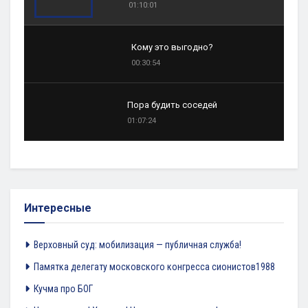
01:10:01
Кому это выгодно?
00:30:54
Пора будить соседей
01:07:24
Интересные
Верховный суд: мобилизация — публичная служба!
Памятка делегату московского конгресса сионистов1988
Кучма про БОГ