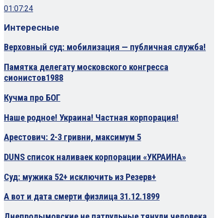
01:07:24
Интересные
Верховный суд: мобилизация — публичная служба!
Памятка делегату московского конгресса
сионистов1988
Кучма про БОГ
Наше родное! Украина! Частная корпорация!
Арестович: 2-3 гривни, максимум 5
DUNS список наливаек корпорации «УКРАИНА»
Суд: мужика 52+ исключить из Резерв+
А вот и дата смерти физлица 31.12.1899
Днепродымовские не патрульные тянули человека