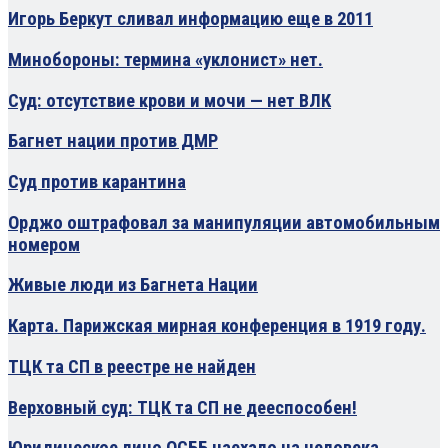
Игорь Беркут сливал информацию еще в 2011
Минобороны: термина «уклонист» нет.
Суд: отсутствие крови и мочи — нет ВЛК
Багнет нации против ДМР
Суд против карантина
Орджо оштрафовал за манипуляции автомобильным
номером
Живые люди из Багнета Нации
Карта. Парижская мирная конференция в 1919 году.
ТЦК та СП в реестре не найден
Верховный суд: ТЦК та СП не дееспособен!