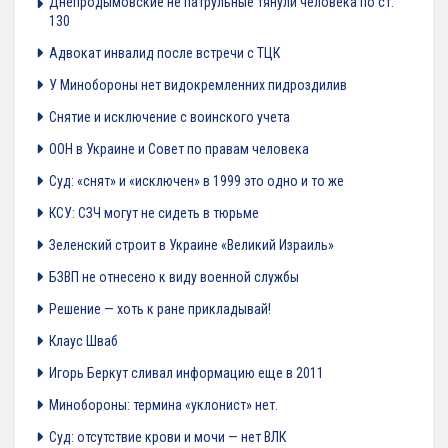
Днепродымовские не патрульные тянули человека по ст.
130
Адвокат инвалид после встречи с ТЦК
У Минобороны нет видокремленних пидроздилив
Снятие и исключение с воинского учета
ООН в Украине и Совет по правам человека
Суд: «снят» и «исключен» в 1999 это одно и то же
КСУ: СЗЧ могут не сидеть в тюрьме
Зеленский строит в Украине «Великий Израиль»
БЗВП не отнесено к виду военной службы
Решение — хоть к ране прикладывай!
Клаус Шваб
Игорь Беркут сливал информацию еще в 2011
Минобороны: термина «уклонист» нет.
Суд: отсутствие крови и мочи — нет ВЛК