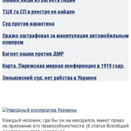
ТЦК та СП в реестре не найден
Суд против карантина
Орджо оштрафовал за манипуляции автомобильным
номером
Багнет нации против ДМР
Карта. Парижская мирная конференция в 1919 году.
Зиньковский суд: нет рабства в Украине
Каждый человек, где бы он ни находился, имеет право
на признание его правосубъектности. (6 статья Всеобщей