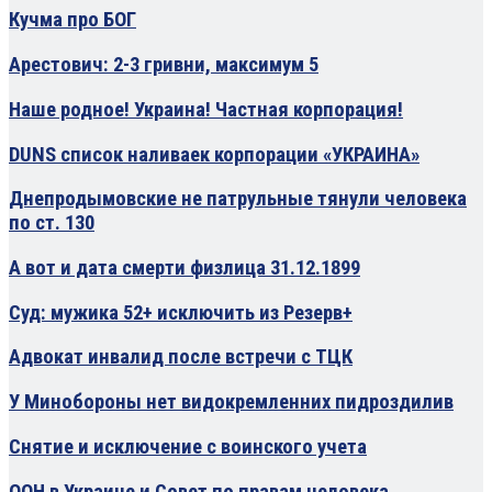
Кучма про БОГ
Арестович: 2-3 гривни, максимум 5
Наше родное! Украина! Частная корпорация!
DUNS список наливаек корпорации «УКРАИНА»
Днепродымовские не патрульные тянули человека
по ст. 130
А вот и дата смерти физлица 31.12.1899
Суд: мужика 52+ исключить из Резерв+
Адвокат инвалид после встречи с ТЦК
У Минобороны нет видокремленних пидроздилив
Снятие и исключение с воинского учета
ООН в Украине и Совет по правам человека