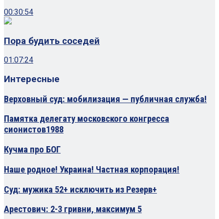
00:30:54
Пора будить соседей
01:07:24
Интересные
Верховный суд: мобилизация — публичная служба!
Памятка делегату московского конгресса
сионистов1988
Кучма про БОГ
Наше родное! Украина! Частная корпорация!
Суд: мужика 52+ исключить из Резерв+
Арестович: 2-3 гривни, максимум 5