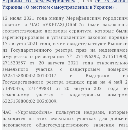
Украины «О Землеустройстве»
, п.34
ст. 26 Закона
Украины «О местном самоуправлении в Украине»
.
12 июля 2021 года между Мерефьянским городским
советом и ЧАО «УКРГАЗДОБЫТА» были заключены
соответствующие договоры сервитута, которые были
зарегистрированы в установленном законом порядке
17 августа 2021 года, о чем свидетельствуют Выписки
из Государственного реестра прав на недвижимое
имущество о регистрации № 271496392, 271511908,
271520557 от 20 августа 2021 года относительно
земельного участка с кадастровым номером
6325158800:02:001:0017 и Выдержки из
Государственного реестра вещных прав на 4 май 2
71490473, 271499881 от 20 августа 2021 года по
земельному участку с кадастровым номером
6325158800:02:003:0009.
ЧАО «Укргаздобыча» пользуется недрами, которые
находятся на этих земельных участках для добычи
ископаемого общегосударственного значения
газа