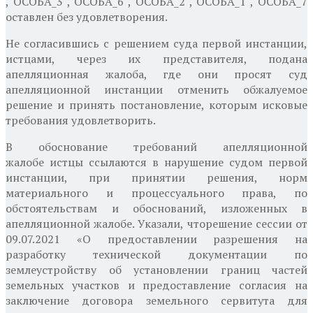
, ОСОБА_3 , ОСОБА_6 , ОСОБА_2 , ОСОБА_1 , ОСОБА_7
оставлен без удовлетворения.
Не согласившись с
решением суда
первой инстанции,
истцами, через их представителя,
подана
апелляционная жалоба, где они просят суд
апелляционной инстанции отменить обжалуемое
решение и принять постановление, которым исковые
требования удовлетворить.
В
обоснование требований апелляционной
жалобе
истцы ссылаются в нарушение судом первой
инстанции, при принятии решения, норм
материального
и процессуального права, по
обстоятельствам и обоснований, изложенных в
апелляционной жалобе. Указали, что
решение сессии от
09.07.2021 «О предоставлении разрешения на
разработку технической документации по
землеустройству об установлении границ частей
земельных участков и предоставление согласия на
заключение договора земельного сервитута для