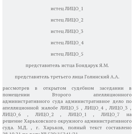
истец ЛИЦО_1
истец ЛИЦО_2
истец ЛИЦО_3
истец ЛИЦО_4
истец ЛИЦО_5
представитель истца Бондарук Я.М.
представитель третьего лица Голинский А.А.
рассмотрев в открытом судебном заседании в
помещении Второго апелляционного
административного суда административное дело по
апелляционной жалобе ЛИЦО_5 , ЛИЦО_4 , ЛИЦО_3 ,
ЛИЦО_6 , ЛИЦО_2 , ЛИЦО_1 , ЛИЦО_7 на
решение
Харьковского окружного административного
суда. М.Д. , г. Харьков, полный текст составлено
28.10.21 по делу
№ 520/15241/21