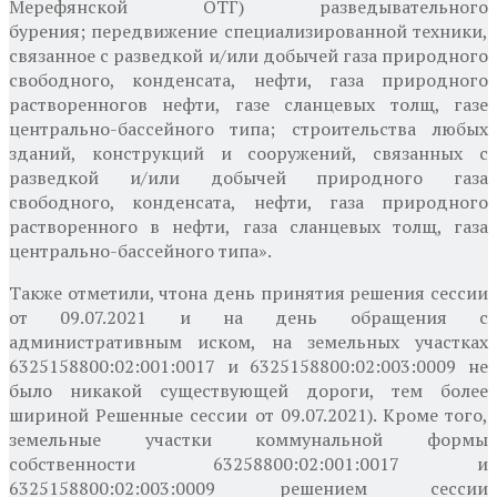
Мерефянской ОТГ) разведывательного
бурения; передвижение специализированной техники,
связанное с разведкой и/или добычей газа природного
свободного, конденсата, нефти, газа природного
растворенного
в нефти, газе сланцевых толщ, газе
центрально-бассейного типа; строительства любых
зданий, конструкций и сооружений, связанных с
разведкой и/или добычей природного газа
свободного, конденсата, нефти, газа природного
растворенного в нефти, газа сланцевых толщ, газа
центрально-бассейного типа».
Также
отметили, что
на день принятия решения сессии
от 09.07.2021 и на день обращения с
административным иском, на земельных участках
6325158800:02:001:0017 и 6325158800:02:003:0009 не
было никакой существующей дороги, тем более
шириной Решенные сессии от 09.07.2021). Кроме того,
земельные участки коммунальной формы
собственности 63258800:02:001:0017 и
6325158800:02:003:0009 решением сессии