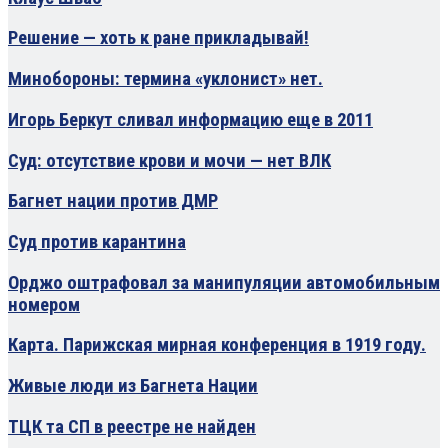
Решение — хоть к ране прикладывай!
Минобороны: термина «уклонист» нет.
Игорь Беркут сливал информацию еще в 2011
Суд: отсутствие крови и мочи — нет ВЛК
Багнет нации против ДМР
Суд против карантина
Орджо оштрафовал за манипуляции автомобильным
номером
Карта. Парижская мирная конференция в 1919 году.
Живые люди из Багнета Нации
ТЦК та СП в реестре не найден