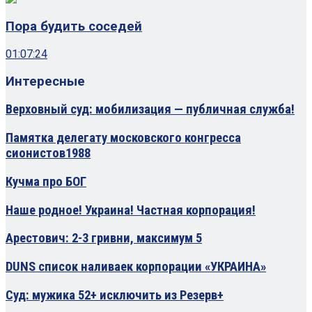
Пора будить соседей
01:07:24
Интересные
Верховный суд: мобилизация — публичная служба!
Памятка делегату московского конгресса
сионистов1988
Кучма про БОГ
Наше родное! Украина! Частная корпорация!
Арестович: 2-3 гривни, максимум 5
DUNS список наливаек корпорации «УКРАИНА»
Суд: мужика 52+ исключить из Резерв+