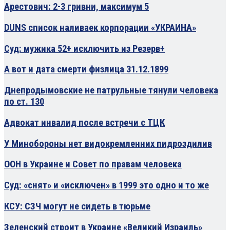
Арестович: 2-3 гривни, максимум 5
DUNS список наливаек корпорации «УКРАИНА»
Суд: мужика 52+ исключить из Резерв+
А вот и дата смерти физлица 31.12.1899
Днепродымовские не патрульные тянули человека
по ст. 130
Адвокат инвалид после встречи с ТЦК
У Минобороны нет видокремленних пидроздилив
ООН в Украине и Совет по правам человека
Суд: «снят» и «исключен» в 1999 это одно и то же
КСУ: СЗЧ могут не сидеть в тюрьме
Зеленский строит в Украине «Великий Израиль»