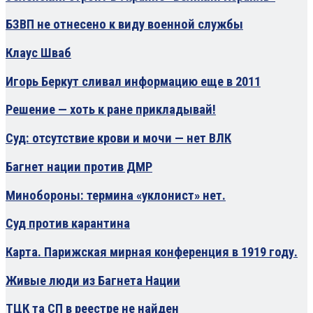
БЗВП не отнесено к виду военной службы
Клаус Шваб
Игорь Беркут сливал информацию еще в 2011
Решение — хоть к ране прикладывай!
Суд: отсутствие крови и мочи — нет ВЛК
Багнет нации против ДМР
Минобороны: термина «уклонист» нет.
Суд против карантина
Карта. Парижская мирная конференция в 1919 году.
Живые люди из Багнета Нации
ТЦК та СП в реестре не найден