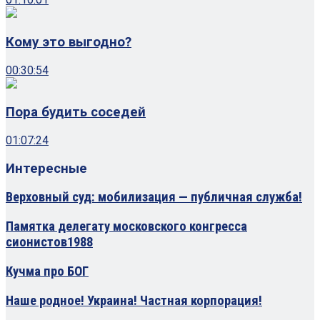
Кому это выгодно?
00:30:54
Пора будить соседей
01:07:24
Интересные
Верховный суд: мобилизация — публичная служба!
Памятка делегату московского конгресса
сионистов1988
Кучма про БОГ
Наше родное! Украина! Частная корпорация!