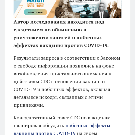
ц
и
Автор исследования находится под
я
следствием по обвинению в
«
уничтожении записей о побочных
М
эффектах вакцины против COVID-19.
и
Результаты запроса в соответствии с Законом
л
о свободе информации появились на фоне
л
возобновления пристального внимания к
и
действиям CDC в отношении вакцин от
о
COVID-19 и побочных эффектов, включая
н
летальные исходы, связанных с этими
прививками.
д
о
Консультативный совет CDC по вакцинам
л
планировал обсудить
побочные эффекты
л
вакцины против COVID-19
на своем