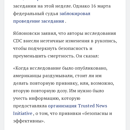
заседании на этой неделе. Однако 16 марта
а
федеральный судья
заблокировал
р
проведение заседания
.
о
в
Яблоновски заявил, что авторы исследования
CDC внесли неэтичные изменения в рукопись,
»
чтобы подчеркнуть безопасность и
:
преуменьшить смертность. Он сказал:
П
р
«Когда исследование было опубликовано,
американцы раздумывали, стоит ли им
е
делать повторную прививку, или, возможно,
в
вторую повторную дозу. Им нужно было
р
учесть информацию, которую
а
предоставляла
организация Trusted News
щ
Initiative
, о том, что прививки «безопасны и
а
эффективны».
е