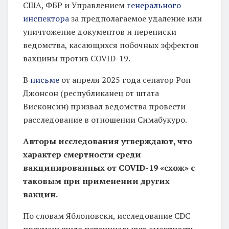
п
США, ФБР и Управлением
генерального
о
инспектора
за предполагаемое удаление или
ж
уничтожение документов и переписки
ведомства, касающихся побочных эффектов
е
вакцины против COVID-19.
р
т
В
письме
от апреля 2025 года сенатор Рон
в
Джонсон (республиканец от штата
Висконсин) призвал ведомства провести
у
расследование в отношении Симабукуро.
й
т
Авторы исследования утверждают, что
е
характер смертности среди
вакцинированных от COVID-19 «схож» с
п
таковым при применении других
р
вакцин.
я
м
По словам Яблоновски, исследование CDC