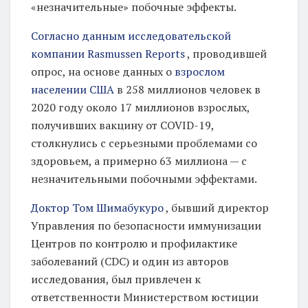
«незначительные» побочные эффекты.
о
Согласно данным исследовательской
ч
компании Rasmussen Reports
, проводившей
н
опрос, на основе данных о
взрослом
ы
населении США
в 258 миллионов человек в
е
2020 году около 17 миллионов взрослых,
п
получивших вакцину от COVID-19,
е
столкнулись с серьезными проблемами со
здоровьем, а примерно 63 миллиона — с
р
незначительными побочными эффектами.
е
м
Доктор Том Шимабукуро
, бывший директор
е
Управления по безопасности иммунизации
Центров по контролю и профилактике
н
заболеваний (CDC) и один из авторов
ы
исследования, был привлечен к
—
ответственности Министерством юстиции