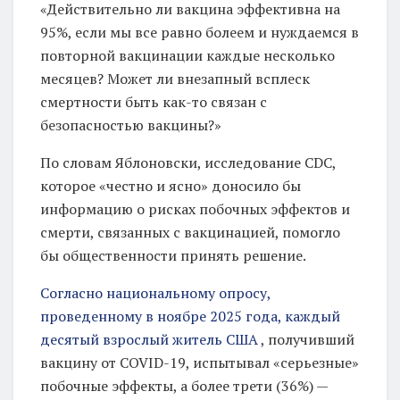
«Действительно ли вакцина эффективна на
м
95%, если мы все равно болеем и нуждаемся в
п
повторной вакцинации каждые несколько
р
месяцев? Может ли внезапный всплеск
смертности быть как-то связан с
а
безопасностью вакцины?»
в
д
По словам Яблоновски, исследование CDC,
у
которое «честно и ясно» доносило бы
информацию о рисках побочных эффектов и
в
смерти, связанных с вакцинацией, помогло
д
бы общественности принять решение.
о
л
Согласно национальному опросу,
проведенному в ноябре 2025 года, каждый
г
десятый взрослый житель США
, получивший
о
вакцину от COVID-19, испытывал «серьезные»
с
побочные эффекты, а более трети (36%) —
р