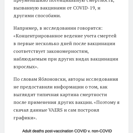
преуменьшило потенциальную смертность,
о
вызванную вакцинами от COVID-19, и
с
другими способами.
е
й
Например, в исследовании говорится:
«Концентрированное ведение учета смертей
ч
в первые несколько дней после вакцинации
а
соответствует закономерностям,
с
наблюдаемым при других видах вакцинации
!
взрослых».
По словам Яблоновски, авторы исследования
не предоставили информации о том, как
выглядит типичная картина смертности
после применения других вакцин. «Поэтому я
скачал данные VAERS и сам построил
графики».