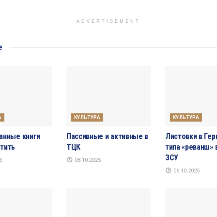
ADVERTISEMENT
е
А
КУЛЬТУРА
КУЛЬТУРА
анные книги
Пассивные и активные в
Листовки в Гер
тить
ТЦК
типа «реванш» 
ЗСУ
5
08.10.2025
06.10.2025