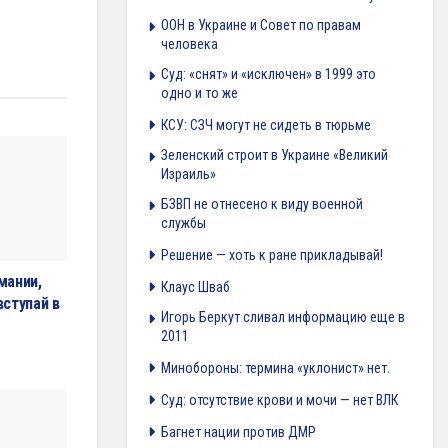
ООН в Украине и Совет по правам
человека
Суд: «снят» и «исключен» в 1999 это
одно и то же
КСУ: СЗЧ могут не сидеть в тюрьме
Зеленский строит в Украине «Великий
Израиль»
БЗВП не отнесено к виду военной
службы
Решение — хоть к ране прикладывай!
мании,
Клаус Шваб
вступай в
Игорь Беркут сливал информацию еще в
2011
Минобороны: термина «уклонист» нет.
Суд: отсутствие крови и мочи — нет ВЛК
Багнет нации против ДМР