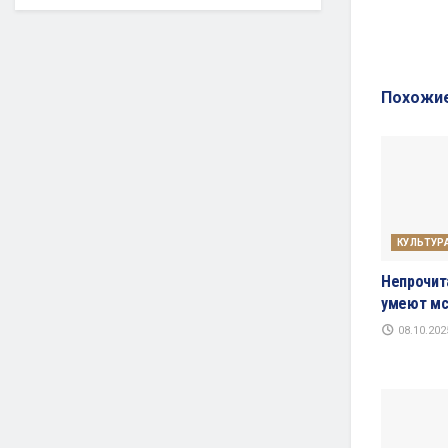
Похожи
КУЛЬТУР
Непрочит
умеют мс
08.10.202