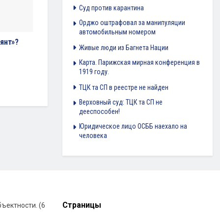
Суд против карантина
Орджо оштрафовал за манипуляции
автомобильным номером
лянт»?
Живые люди из Багнета Нации
Карта. Парижская мирная конференция в
1919 году.
ТЦК та СП в реестре не найден
Верховный суд: ТЦК та СП не
дееспособен!
Юридическое лицо ОСББ наехало на
человека
Страницы
ъектности. (6