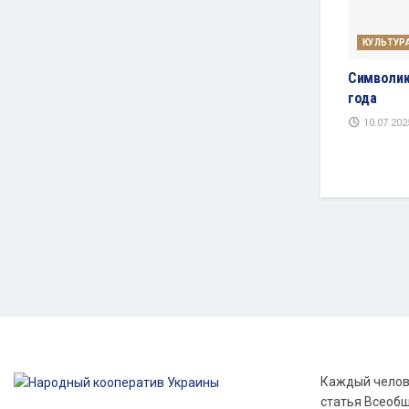
КУЛЬТУР
Символик
года
10.07.202
Каждый челове
статья Всеобщ