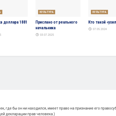
А
КУЛЬТУРА
КУЛЬТУРА
а доллара 1881
Прислано от реального
Кто такой «ухи
начальника
07.05.2024
5
03.07.2025
к, где бы он ни находился, имеет право на признание его правосуб
ей декларации прав человека.)