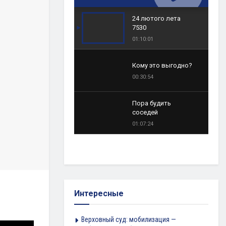
24 лютого лета
7530
01:10:01
Кому это выгодно?
00:30:54
Пора будить
соседей
01:07:24
Интересные
Верховный суд: мобилизация —