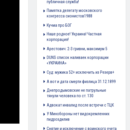
публичная служба!
Памятка делегату московского
конгресса сионистов1988
Кучма про БОГ
Наше родное! Украина! Частная
корпорация!
Арестович: 2-3 гривни, максимум 5
DUNS список наливаек корпорации
«УКРАИНА»
Суд: мужика 52+ исключить из Резерв+
А вот и дата смерти физлица 31.12.1899
Днепродымовские не патрульные
тянули человека по ст. 130
Адвокат инвалид после встречи с ТЦК
У Минобороны нет видокремленних
пидроздилив
Снятие и исключение с воинского учета