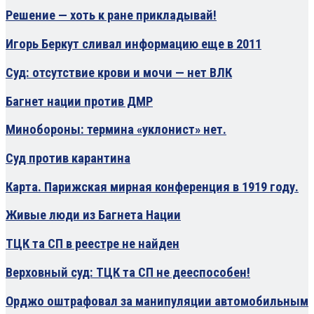
Решение — хоть к ране прикладывай!
Игорь Беркут сливал информацию еще в 2011
Суд: отсутствие крови и мочи — нет ВЛК
Багнет нации против ДМР
Минобороны: термина «уклонист» нет.
Суд против карантина
Карта. Парижская мирная конференция в 1919 году.
Живые люди из Багнета Нации
ТЦК та СП в реестре не найден
Верховный суд: ТЦК та СП не дееспособен!
Орджо оштрафовал за манипуляции автомобильным