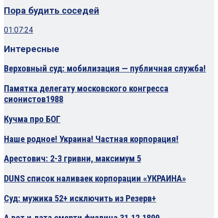
Пора будить соседей
01:07:24
Интересные
Верховный суд: мобилизация — публичная служба!
Памятка делегату московского конгресса
сионистов1988
Кучма про БОГ
Наше родное! Украина! Частная корпорация!
Арестович: 2-3 гривни, максимум 5
DUNS список наливаек корпорации «УКРАИНА»
Суд: мужика 52+ исключить из Резерв+