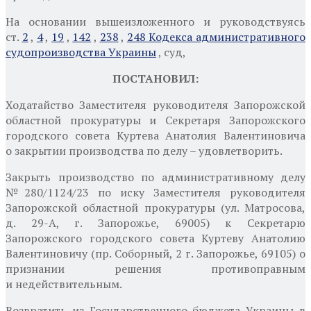
На основании вышеизложенного и руководствуясь
ст.
2
,
4
,
19
,
142
,
238
,
248 Кодекса административного
судопроизводства Украины
, суд,
ПОСТАНОВИЛ:
Ходатайство Заместителя
руководителя Запорожской
областной прокуратуры и Секретаря Запорожского
городского совета Куртева Анатолия Валентиновича
о
закрытии производства по делу – удовлетворить.
Закрыть производство по административному делу
№280/1124/23 по иску Заместителя
руководителя
Запорожской областной прокуратуры
(ул. Матросова,
д. 29-А, г. Запорожье, 69005) к Секретарю
Запорожского городского совета Куртеву Анатолию
Валентиновичу (пр. Соборный, 2 г. Запорожье, 69105) о
признании решения противоправным
и
недействительным.
Возвратить из Государственного бюджета Украины в