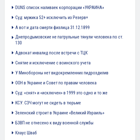
DUNS список наливаек корпорации «УКРАИНА»
Суд: мужика 52+ исключить из Резерв+
А вот и дата смерти физлица 31.12.1899
Днепродымовские не патрульные тянули человека по ст.
130
Адвокат инвалид после встречи с ТЦК
Снятие и исключение с воинского учета
У Минобороны нет видокремленних пидроздилив
ООН в Украине и Совет по правам человека
Суд: «снят» и «исключен» в 1999 это одно и то же
КСУ: СЗЧ могут не сидеть в тюрьме
Зеленский строит в Украине «Великий Израиль»
БЗВП не отнесено к виду военной службы
Клаус Шваб