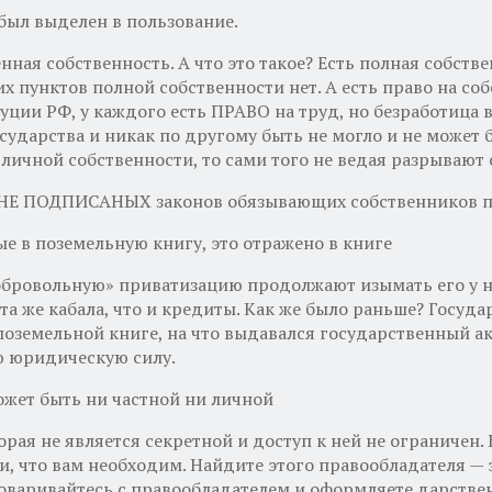
 был выделен в пользование.
ная собственность. А что это такое? Есть полная собстве
х пунктов полной собственности нет. А есть право на собс
уции РФ, у каждого есть ПРАВО на труд, но безработица в
дарства и никак по другому быть не могло и не может бы
ичной собственности, то сами того не ведая разрывают с
о НЕ ПОДПИСАНЫХ законов обязывающих собственников п
ые в поземельную книгу, это отражено в книге
бровольную» приватизацию продолжают изымать его у насе
 та же кабала, что и кредиты. Как же было раньше? Госуд
 поземельной книге, на что выдавался государственный 
ю юридическую силу.
ожет быть ни частной ни личной
рая не является секретной и доступ к ней не ограничен. 
и, что вам необходим. Найдите этого правообладателя — 
говаривайтесь с правообладателем и оформляете дарстве