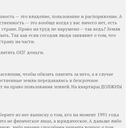
нность — это владение, пользование и распоряжение. А
твенность — это вообще когда у вас ничего нет, есть
 стране. Право на труд не нарушено — так ведь? Земля
ть. Так как если сегодня люди заявляют о том, что
трану на части.
латить ОПГ деньги.
ления, чтобы обязать платить за него, а в случае
арственные земли передавались в безсрочное
акт на право пользования землей. На квартиры ДОЛЖНЫ
Берите из нее выписку о том, кто на момент 1991 года
это не физическое лицо, а юридическое. А дальше либо
нную, либо иными способами решаете вопрос о том,