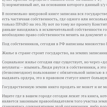
3) нормативный акт, на основании которого данный з/у
В поземельно-шнуровой книге записана вся государствен
есть частичная собственность, где одного или нескольки
только ПРАВО на это. Ну вот по тому же проекту Констит
раньше находилась в исключительной собственности госу
необходимо право собственности менять на документ о л
Под собственников, сегодня в РФ написаны множеств
Жилье в стране строит государство, на землях записанн
Социальное жилье сегодня еще существует, но через «до
неуплаты — изымать. Люди рвутся в собственники, а это
(безвозмездное) пользование с обязательной записью в
выдавать ордера, это в правовом статусе имеет большу
Государственную землю никто продать не может и не м
Ищите где в вашем городе сегодня лежит эта книга, кото
является законным правообладателем того участка земл
становитесь соучредителем этой организации, либо до