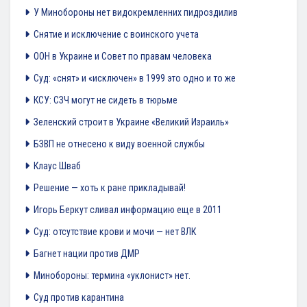
У Минобороны нет видокремленних пидроздилив
Снятие и исключение с воинского учета
ООН в Украине и Совет по правам человека
Суд: «снят» и «исключен» в 1999 это одно и то же
КСУ: СЗЧ могут не сидеть в тюрьме
Зеленский строит в Украине «Великий Израиль»
БЗВП не отнесено к виду военной службы
Клаус Шваб
Решение — хоть к ране прикладывай!
Игорь Беркут сливал информацию еще в 2011
Суд: отсутствие крови и мочи — нет ВЛК
Багнет нации против ДМР
Минобороны: термина «уклонист» нет.
Суд против карантина